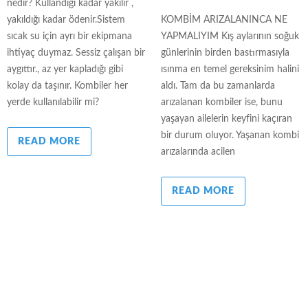
nedir? Kullandığı kadar yakılır ,
yakıldığı kadar ödenir.Sistem
KOMBİM ARIZALANINCA NE
sıcak su için ayrı bir ekipmana
YAPMALIYIM Kış aylarının soğuk
ihtiyaç duymaz. Sessiz çalışan bir
günlerinin birden bastırmasıyla
aygıttır., az yer kapladığı gibi
ısınma en temel gereksinim halini
kolay da taşınır. Kombiler her
aldı. Tam da bu zamanlarda
yerde kullanılabilir mi?
arızalanan kombiler ise, bunu
yaşayan ailelerin keyfini kaçıran
bir durum oluyor. Yaşanan kombi
READ MORE
arızalarında acilen
READ MORE