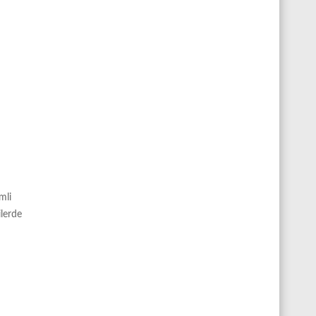
mli
lerde