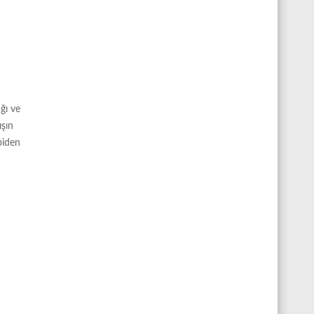
ğı ve
ışın
biden