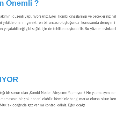
n Önemli ?
akımını düzenli yaptırıyorsanız..Eğer kombi cihazlarınızı ve peteklerinizi yı
Ayni şekilde onarım gerektiren bir arızası oluştuğunda konusunda deneyimli
şatabiliceği gibi sağlık için de tehlike oluşturabilir. Bu yüzden evinizde
IYOR
aştığı bir sorun olan ,Kombi Neden Ateşleme Yapmıyor ? Ne yapmalıyım so
pmamasının bir çok nedeni olabilir. Kombiniz hangi marka olursa olsun ko
. Mutfak ocağında gaz var mı kontrol ediniz. Eğer ocağa