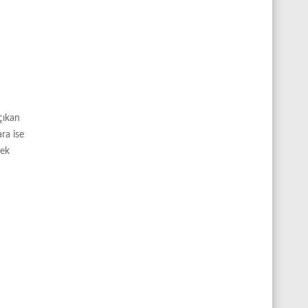
çıkan
ra ise
rek