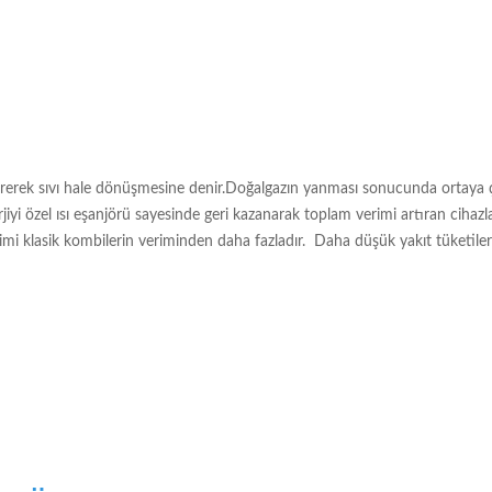
ererek sıvı hale dönüşmesine denir.Doğalgazın yanması sonucunda ortaya 
iyi özel ısı eşanjörü sayesinde geri kazanarak toplam verimi artıran cihazla
imi klasik kombilerin veriminden daha fazladır. Daha düşük yakıt tüketile