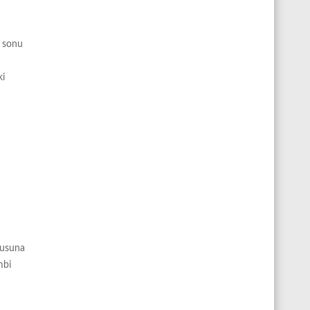
l sonu
ki
rusuna
mbi