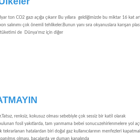
Ülkeler
ar ton CO2 gazı açığa çıkarır Bu yıllara geldiğimizde bu miktar 16 kat art
rbon salınımı çok önemli tehlikeler.Bunun yanı sıra okyanuslara karışan plas
da tüketimi de Dünya’mız için diğer
ATMAYIN
.Tatsız, renksiz, kokusuz olması sebebiyle çok sessiz bir katil olarak
ulunan fosil yakıtlarda, tam yanmama bebei sonucuzehirlenmelere yol açt
rarlanan hatalardan biri doğal gaz kullanıcılarının menfezleri kapatmala
patılmış olması, bacalarda ve duman kanalında