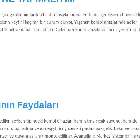
ünlerinin birden bastırmasıyla ısınma en temel gereksinim halini aldı
lerin keyfini kaçıran bir durum oluyor. Yaşanan kombi arızalarında acilen
ik bir nebze daha artmaktadır. Gelin bazı kombi arızalarını inceleyerek mu
nın Faydaları
dilen şofben tipindeki kombi cihazları hem ısıtma sıcak suyunu, hem de
lörlü olup; ısıtma ve ısı değiştirici yüzeyleri paslanmaz çelik, bakır ve bron
zer ve duvara asılarak monte edilirler. Avantajları: Merkezi sistemlerin ak