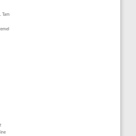
. Tam
htemel
z
sine