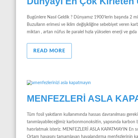
Dünyayı En Çok Kirleten 
Bugünlere Nasıl Geldik ? Dünyamız 1900’lerin başında 2 mily
Buzulların erimesi ve iklim değişikliğine sebebiyet veren ka
miktarı , artan nüfus ile paralel hızla yükselen enerji ve gı
READ MORE
MENFEZLERİ ASLA KAP
Tüm fosil yakıtların kullanımında hassas davranılması gerekir
tanımlayabileceğimiz karbonmonoksitin, yapısında karbon b
hatırlatmak isteriz. MENFEZLERİ ASLA KAPATMAYIN En sık tek
Ortam havasını tamamlayan havalandırma menfezlerinin ka