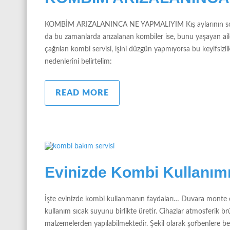
KOMBİM ARIZALANINCA NE YAPMALIYIM Kış aylarının soğuk g
da bu zamanlarda arızalanan kombiler ise, bunu yaşayan aile
çağrılan kombi servisi, işini düzgün yapmıyorsa bu keyifsizl
nedenlerini belirtelim:
READ MORE
Evinizde Kombi Kullanımı
İşte evinizde kombi kullanmanın faydaları… Duvara monte e
kullanım sıcak suyunu birlikte üretir. Cihazlar atmosferik brü
malzemelerden yapılabilmektedir. Şekil olarak şofbenlere ben