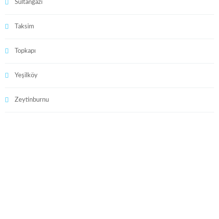
Sultangazi
Taksim
Topkapı
Yeşilköy
Zeytinburnu