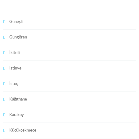
Güneşli
Güngören
İkitelli
İstinye
İstoç
Kâğıthane
Karaköy
Küçükçekmece