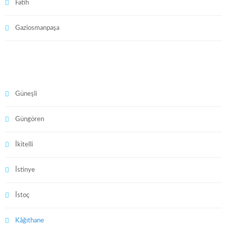
Fatih
Gaziosmanpaşa
Güneşli
Güngören
İkitelli
İstinye
İstoç
Kâğıthane