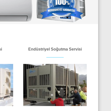
si
Endüstriyel Soğutma Servisi