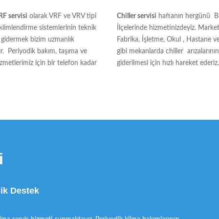
F servisi
olarak VRF ve VRV tipi
Chiller servisi
haftanın hergünü B
iklimlendirme sistemlerinin teknik
İlçelerinde hizmetinizdeyiz. Marke
nı gidermek bizim uzmanlık
Fabrika, İşletme, Okul , Hastane 
ır. Periyodik bakım, taşıma ve
gibi mekanlarda chiller arızalarının
zmetlerimiz için bir telefon kadar
giderilmesi için hızlı hareket ederiz.
i
nik Destek