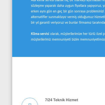
Ata klima servisi olarak hiç bir markayı ayırmadan k
sözleşme yaparak daha uygun fiyatlara yapıyoruz, y
erken aynı gün en geç bir gün sonraya probleminizi 
alternatifler sunmaktayız vermiş olduğumuz hizmet
bir yıl garanti veriyoruz ve bunlar firmamız tarafından
Klima servisi
olarak, müşterilerimize her türlü özel pr
müşterilerimiz memnuniyeti bizim memnuniyetimizd
7/24 Teknik Hizmet