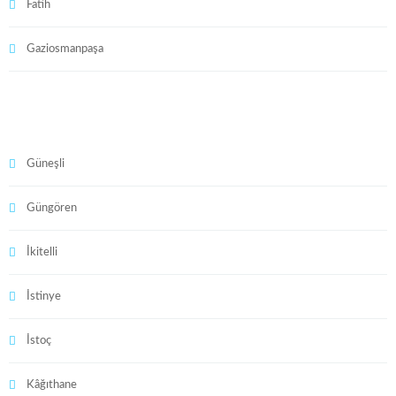
Fatih
Gaziosmanpaşa
Güneşli
Güngören
İkitelli
İstinye
İstoç
Kâğıthane