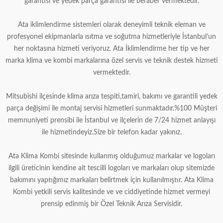
garantisi ve yedek parça garantisi ile beraber vermektedir.
Ata iklimlendirme sistemleri olarak deneyimli teknik eleman ve
profesyonel ekipmanlarla ısıtma ve soğutma hizmetleriyle İstanbul’un
her noktasına hizmeti veriyoruz. Ata İklimlendirme her tip ve her
marka klima ve kombi markalarına özel servis ve teknik destek hizmeti
vermektedir.
Mitsubishi ilçesinde klima arıza tespiti,tamiri, bakımı ve garantili yedek
parça değişimi ile montaj servisi hizmetleri sunmaktadır.%100 Müşteri
memnuniyeti prensibi ile İstanbul ve ilçelerin de 7/24 hizmet anlayışı
ile hizmetindeyiz.Size bir telefon kadar yakınız.
Ata Klima Kombi sitesinde kullanmış olduğumuz markalar ve logoları
ilgili üreticinin kendine ait tescilli logoları ve markaları olup sitemizde
bakımını yaptığımız markaları belirtmek için kullanılmıştır. Ata Klima
Kombi yetkili servis kalitesinde ve ve ciddiyetinde hizmet vermeyi
prensip edinmiş bir Özel Teknik Arıza Servisidir.