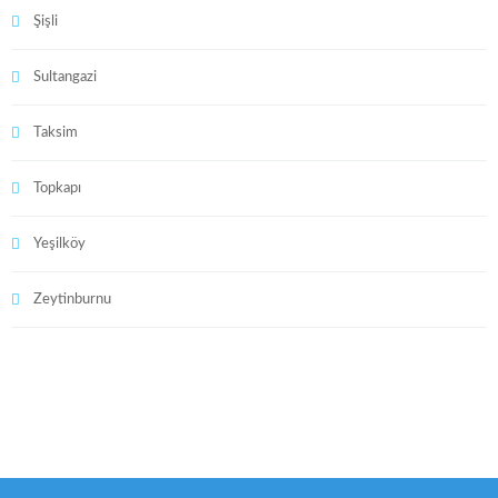
Şişli
Sultangazi
Taksim
Topkapı
Yeşilköy
Zeytinburnu