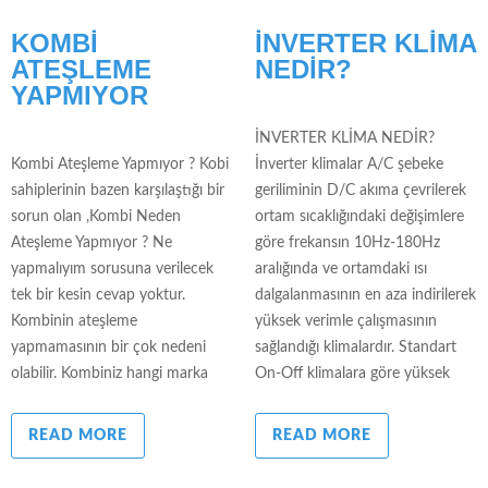
KOMBİ
İNVERTER KLİMA
ATEŞLEME
NEDİR?
YAPMIYOR
İNVERTER KLİMA NEDİR?
Kombi Ateşleme Yapmıyor ? Kobi
İnverter klimalar A/C şebeke
sahiplerinin bazen karşılaştığı bir
geriliminin D/C akıma çevrilerek
sorun olan ,Kombi Neden
ortam sıcaklığındaki değişimlere
Ateşleme Yapmıyor ? Ne
göre frekansın 10Hz-180Hz
yapmalıyım sorusuna verilecek
aralığında ve ortamdaki ısı
tek bir kesin cevap yoktur.
dalgalanmasının en aza indirilerek
Kombinin ateşleme
yüksek verimle çalışmasının
yapmamasının bir çok nedeni
sağlandığı klimalardır. Standart
olabilir. Kombiniz hangi marka
On-Off klimalara göre yüksek
READ MORE
READ MORE