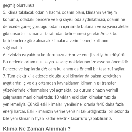
geçmiş olursunuz
5. Klima takılacak odanın hacmi, odanın planı, klimanın yerleşim
konumu, odadaki pencere ve kişi sayısı, oda aydınlatması, odanın ne
derecede güneş gördüğü, odanın içerisinde bulunan ve ısı yayıcı aletler
gibi unsurlar uzmanlar tarafından belirlenmesi gerekir Ancak bu
belirlemelere göre alınacak klimalarla verimli enerji kullanımı
sağlanabilir.
6. Evinizin ısı yalıtımı konforunuzu artırır ve enerji sarfiyatını düşürür.
Bu nedenle ortamın ısı kayıp-kazanç noktalarının izolasyonu önemlidir.
Pencere ve kapılarda çift cam kullanımı da önemli bir tasarruf sağlar.
7. Tüm elektrikli aletlerde olduğu gibi klimalar da bakım gerektiren
aygıtlardır. İç ve dış ortamdan kaynaklanan klimanın ısı transfer
yüzeylerinde kirlenmelere yol açmakta, bu durum cihazın verimli
çalışmasını mani olmaktadır. 10 yıldan eski olan klimalarımızı da
yenilemeliyiz. Çünkü eski klimalar yenilerine oranla %40 daha fazla
enerji harcar. Eski klimanızın yerine yenisini taktırdığınızda bir sezonda
bile yeni klimanın fiyatı kadar elektrik tasarrufu yapabilirsiniz.
Klima Ne Zaman Alınmalı ?