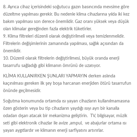
8. Ayrıca cihaz içerisindeki soğutucu gazın basıncında mevsime göre
düzeltme yapılması gerekir. Bu nedenle klima cihazlarına yılda iki kez
bakım yapılması son derece önemlidir. Gaz oranı yüksek veya düşük
olan klimalar gereğinden fazla elektrik tüketirler.
9. Klima filtreleri düzenli olarak değiştirilmeli veya temizlenmelidir.
Filtrelerin değişimlerinin zamanında yapılması, sağlık açısından da
önemlidir.
10. Düzenli olarak filtrelerin değiştirilmesi, büyük oranda enerji
tasarrufu sağladığı gibi klimanın ömrünü de uzatıyor.
KLİMA KULLANIRKEN ŞUNLARI YAPMAYIN derken aslında
kaçınılması gereken ilk şey boşa harcanan enerjiden ötürü tasarrufun
önünde geçilmesidir.
Soğutma konumunda ortamda ısı yayan cihazların kullanılmamasına
özen gösterin veya bu tip cihazların yaydığı ısıyı ayrı bir kanalla
odadan dışarı atacak bir mekanizma geliştirin. TV, bilgisayar, müzik
seti gibi elektronik cihazlar ile avize ,ampul, ve abajurlar ortama ısı
yayan aygıtlardır ve klimanın enerji sarfiyatını artırırlar.