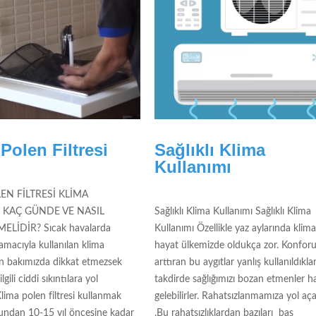
Polen Filtresi
Sağlıklı Klima
Kullanımı
EN FİLTRESİ KLİMA
İ KAÇ GÜNDE VE NASIL
Sağlıklı Klima Kullanımı Sağlıklı Klima
ELİDİR? Sıcak havalarda
Kullanımı Özellikle yaz aylarında klima
amacıyla kullanılan klima
hayat ülkemizde oldukça zor. Konfo
nın bakımızda dikkat etmezsek
arttıran bu aygıtlar yanlış kullanıldıklar
ilgili ciddi sıkıntılara yol
takdirde sağlığımızı bozan etmenler ha
 Klima polen filtresi kullanmak
gelebilirler. Rahatsızlanmamıza yol aça
undan 10-15 yıl öncesine kadar
.Bu rahatsızlıklardan bazıları baş