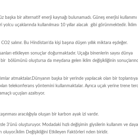
z başka bir alternatif enerji kaynağı bulunamadı. Güneş enerjisi kullanımı ile
i yolcu uçaklarında kullanılması 10 yıllar alacak gibi görünmektedir. İklim
O2 salınır. Bu Hindistan’da kişi başına düşen yıllık miktara eşdeğer.
sanları etkileyen sonuçlar doğurmaktadır. Uçağa binenlerin sayısı dünya
ir bölümünü oluştursa da meydana gelen iklim değişikliğinin sonuçların
dımlar atmaktalar.Dünyanın başka bir yerinde yapılacak olan bir toplantıya
ılan telekonferans yöntemini kullanmaktalar. Ayrıca uçak yerine trene ter
maçlı uçuşları azaltıyor.
ınması aracılığıyla oluşan bir karbon ayak izi vardır.
zde 3’ünü oluşturuyor. Modadaki hızlı değişimin giysilerin kullanım ve da
oluyor.İklim Değişikliğini Etkileyen Faktörleri nden biridir.