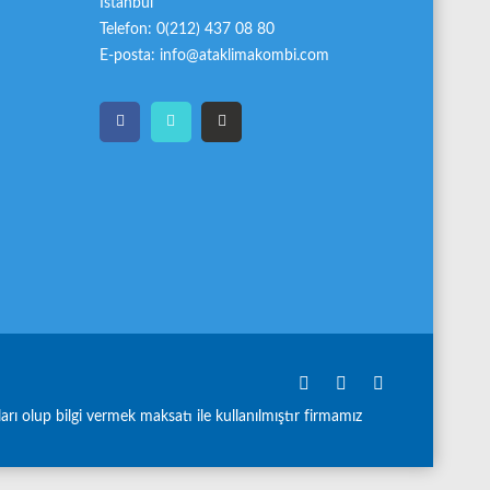
İstanbul
Telefon: 0(212) 437 08 80
E-posta: info@ataklimakombi.com
ları olup bilgi vermek maksatı ile kullanılmıştır firmamız
özel servistir.