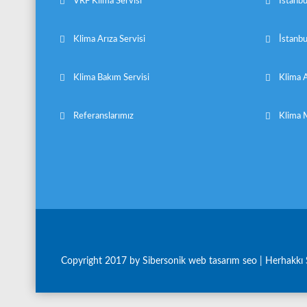
VRF Klima Servisi
İstanbu
Klima Arıza Servisi
İstanbu
Klima Bakım Servisi
Klima A
Referanslarımız
Klima M
Copyright 2017 by Sibersonik
web tasarım seo
| Herhakkı 