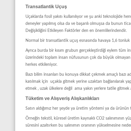
Transatlantik Uçuş
Uçaklarda fosil yakıtı kullanılıyor ve şu anki teknolojide henü
deneyler yapılmış olsa da ve başarılı olmuşsa da bunun ticar
Değişikliğini Etkileyen Faktörler den en önemlilerindendir.
Normal bir transatlantik uçuş esnasında havaya 1,6 tonluk C
Ayrıca burda bir kısım grubun gerçekleştirdiği eylem tüm in
üzerindeki toplam insan nüfusunun çok da büyük olmayan b
herkes etkileniyor.
Bazı bilim insanları bu konuya dikkat çekmek amaçlı bazı a
katılmak için uçakla gitmek yerine uzaktan bağlanılarak yap
etmek , uzak ülkelere değil ama yakın yerlere tatile gitmek a
Tüketim ve Alışveriş Alışkanlıkları
Satın aldığımız her şeyde ya üretim yöntemi ya da ürünün taş
Örneğin tekstil, küresel üretim kaynaklı CO2 salınımının yü
süresini azaltırken bu salınımın oranının yükselmesine neden 