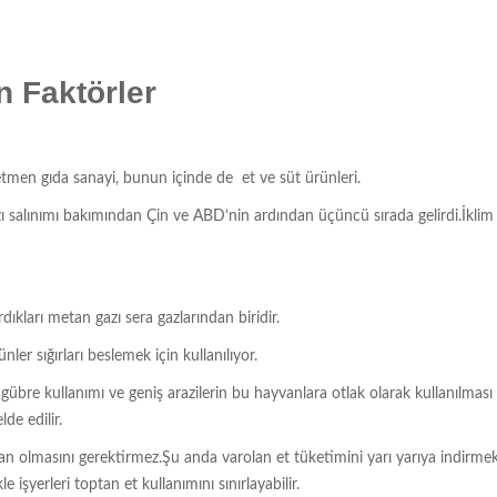
n Faktörler
n etmen gıda sanayi, bunun içinde de et ve süt ürünleri.
zı salınımı bakımından Çin ve ABD’nin ardından üçüncü sırada gelirdi.İklim
dıkları metan gazı sera gazlarından biridir.
nler sığırları beslemek için kullanılıyor.
gübre kullanımı ve geniş arazilerin bu hayvanlara otlak olarak kullanılması
de edilir.
egan olmasını gerektirmez.Şu anda varolan et tüketimini yarı yarıya indirmek
 işyerleri toptan et kullanımını sınırlayabilir.