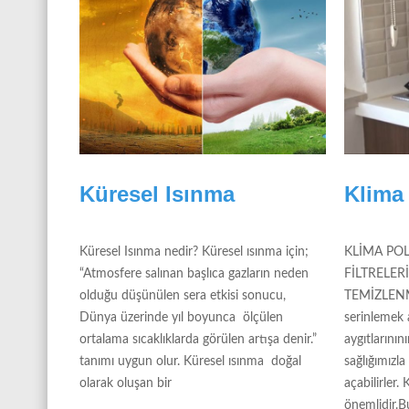
Küresel Isınma
Klima 
Küresel Isınma nedir? Küresel ısınma için;
KLİMA POL
“Atmosfere salınan başlıca gazların neden
FİLTRELER
olduğu düşünülen sera etkisi sonucu,
TEMİZLENM
Dünya üzerinde yıl boyunca ölçülen
serinlemek 
ortalama sıcaklıklarda görülen artışa denir.”
aygıtlarını
tanımı uygun olur. Küresel ısınma doğal
sağlığımızla 
olarak oluşan bir
açabilirler.
önemlidir.B