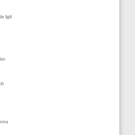
 ilgili
dan
cih
yanma