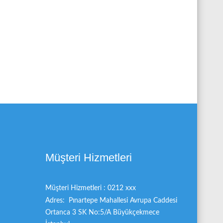
servisi tarafın
READ MORE
READ MOR
Müşteri Hizmetleri
Müşteri Hizmetleri : 0212 xxx
Adres: Pınartepe Mahallesi Avrupa Caddesi
Ortanca 3 SK No:5/A Büyükçekmece