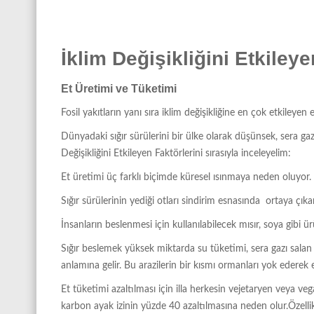
İklim Değişikliğini Etkileye
Et Üretimi ve Tüketimi
Fosil yakıtların yanı sıra iklim değişikliğine en çok etkileye
Dünyadaki sığır sürülerini bir ülke olarak düşünsek, sera ga
Değişikliğini Etkileyen Faktörlerini sırasıyla inceleyelim:
Et üretimi üç farklı biçimde küresel ısınmaya neden oluyor.
Sığır sürülerinin yediği otları sindirim esnasında ortaya çıkar
İnsanların beslenmesi için kullanılabilecek mısır, soya gibi ürü
Sığır beslemek yüksek miktarda su tüketimi, sera gazı salan 
anlamına gelir. Bu arazilerin bir kısmı ormanları yok ederek el
Et tüketimi azaltılması için illa herkesin vejetaryen veya v
karbon ayak izinin yüzde 40 azaltılmasına neden olur.Özellikle